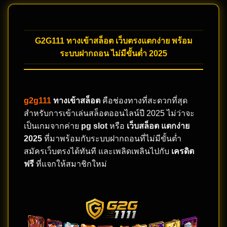
G2G111 ทางเข้าสล็อต เว็บตรงแตกง่าย พร้อม
ระบบฝากถอน ไม่มีขั้นต่ำ 2025
g2g111
ทางเข้าสล็อต
คือช่องทางที่สะดวกที่สุด
สำหรับการเข้าเล่นสล็อตออนไลน์ปี 2025 ไม่ว่าจะ
เป็นเกมจากค่าย
pg slot
หรือ
เว็บสล็อต แตกง่าย
2025
ที่มาพร้อมกับระบบฝากถอนที่ไม่มีขั้นต่ำ
สมัครเว็บตรงได้ทันที และเพลิดเพลินไปกับ
เครดิต
ฟรี
ที่แจกให้สมาชิกใหม่