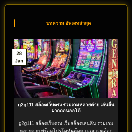
บทความ อัพเดทล่าสุด
28
Jan
g2g111 สล็อตเว็บตรง รวมเกมหลายค่าย เล่นลื่น
ฝากถอนออโต้
g2g111 สล็อตเว็บตรง เว็บสล็อตเล่นลื่น รวมเกม
หลายค่าย พร้อมโปรโมชันคุ้มค่า เวลาจะเลือก