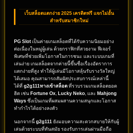
เว็บสล็อตแตกง่าย 2025 เครดิตฟรี แจกไม่อั้น
สำหรับสมาชิกใหม่
PG Slot
เป็นค่ายเกมสล็อตที่ได้รับความนิยมอย่าง
ต่อเนื่องในหมู่ผู้เล่น ด้วยกราฟิกที่สวยงาม ฟีเจอร์
พิเศษที่ช่วยเพิ่มโอกาสในการชนะ และระบบเกมที่
เล่นง่าย เกมสล็อตจากค่ายนี้ขึ้นชื่อเรื่องอัตราการ
แตกง่ายที่สูง ทำให้ผู้เล่นมีโอกาสลุ้นรับรางวัลใหญ่
ได้เสมอ คุณสามารถสัมผัสประสบการณ์เหล่านี้
ได้ที่
g2g111ทางเข้าสล็อต
ที่รวบรวมเกมสล็อตยอด
ฮิต เช่น
Fortune Ox
,
Lucky Neko
, และ
Mahjong
Ways
ซึ่งเป็นเกมที่ผสมผสานความสนุกและโอกาส
ทำกำไรได้อย่างลงตัว
นอกจากนี้
g2g111
ยังมอบความสะดวกสบายให้กับผู้
เล่นด้วยระบบที่ทันสมัย รองรับการเล่นผ่านมือถือ