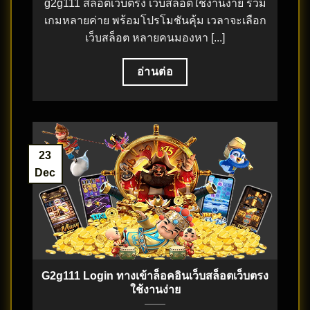
g2g111 สล็อตเว็บตรง เว็บสล็อตใช้งานง่าย รวม
เกมหลายค่าย พร้อมโปรโมชันคุ้ม เวลาจะเลือก
เว็บสล็อต หลายคนมองหา [...]
อ่านต่อ
23
Dec
G2g111 Login ทางเข้าล็อคอินเว็บสล็อตเว็บตรง
ใช้งานง่าย