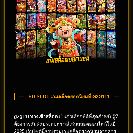
PG SLOT เกมสล็อตยอดนิยมที่ G2G111
g2g111ทางเข้าสล็อต
เป็นตัวเลือกที่ดีที่สุดสำหรับผู้ที่
ต้องการสัมผัสประสบการณ์เล่นสล็อตออนไลน์ในปี
2025 เว็บไซต์นี้รวบรวมเกมสล็อตยอดนิยมจากค่าย