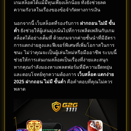
เกมสล็อตได้แม้มีทุนเพียงเล็กน้อย ทั้งยังช่วยลด
ความกังวลในเรื่องของข้อจำกัดทางการเงิน
นอกจากนี้ เว็บสล็อตที่รองรับการ
ฝากถอน ไม่มี ขั้น
ต่ำ
ยังช่วยให้ผู้เล่นมุ่งเน้นไปที่การเพลิดเพลินกับเกม
สล็อตได้อย่างเต็มที่ ด้วยเกมจากค่ายชั้นนำที่มีอัตรา
การแตกง่ายสูงและฟีเจอร์พิเศษที่เพิ่มโอกาสในการ
ชนะ ไม่ว่าคุณจะเป็นผู้เล่นใหม่หรือมืออาชีพ ระบบนี้
ช่วยให้การเล่นเกมสล็อตเป็นเรื่องที่ง่ายและสนุก
หากคุณกำลังมองหาแพลตฟอร์มที่มีความยืดหยุ่น
และตอบโจทย์ทุกความต้องการ
เว็บสล็อต แตกง่าย
2025 ฝากถอน ไม่มี ขั้นต่ำ
คือคำตอบที่คุณไม่ควร
พลาด